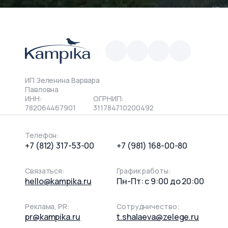
ИП Зеленина Варвара
Павловна
ИНН:
ОГРНИП:
782064467901
311784710200492
Телефон:
+7 (812) 317-53-00
+7 (981) 168-00-80
Связаться:
График работы:
hello@kampika.ru
Пн-Пт: с 9:00 до 20:00
Реклама, PR:
Сотрудничество:
pr@kampika.ru
t.shalaeva@zelege.ru