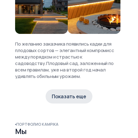
По желанию заказчика появились кадки для
плодовых сортов — элегантный компромисс
между порядком и страстью к
садоводству.Плодовый сад, заложенный по
всем правилам, уже на второй год начал
удивлять обильным урожаем.
Особый трепет — спуск к воде. Это
архитектурная история, где каждый шаг
Показать еще
приближает к водоёму не физически, а
эмоционально, делая воду частью
повседневности. И качель, вынесенная в самую
дальнюю точку участка — как бельгийская
ПОРТФОЛИО KAMPIKA
скамейка на окраине деревни, откуда
Мы
открывается лучший вид. . Это не просто зона