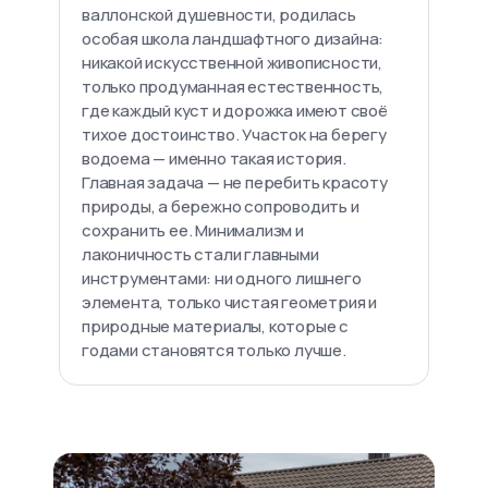
валлонской душевности, родилась
особая школа ландшафтного дизайна:
никакой искусственной живописности,
только продуманная естественность,
где каждый куст и дорожка имеют своё
тихое достоинство. Участок на берегу
водоема — именно такая история.
Главная задача — не перебить красоту
природы, а бережно сопроводить и
сохранить ее. Минимализм и
лаконичность стали главными
инструментами: ни одного лишнего
элемента, только чистая геометрия и
природные материалы, которые с
годами становятся только лучше.