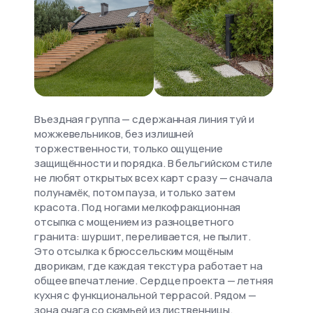
Въездная группа — сдержанная линия туй и
можжевельников, без излишней
торжественности, только ощущение
защищённости и порядка. В бельгийском стиле
не любят открытых всех карт сразу — сначала
полунамёк, потом пауза, и только затем
красота. Под ногами мелкофракционная
отсыпка с мощением из разноцветного
гранита: шуршит, переливается, не пылит.
Это отсылка к брюссельским мощёным
дворикам, где каждая текстура работает на
общее впечатление. Сердце проекта — летняя
кухня с функциональной террасой. Рядом —
зона очага со скамьей из лиственницы.