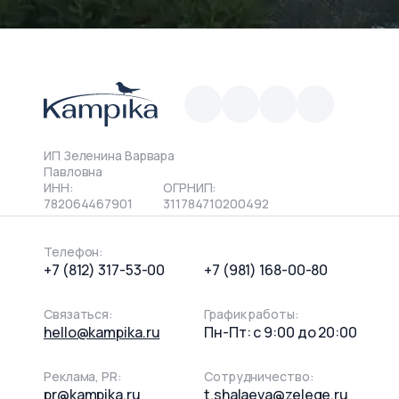
ИП Зеленина Варвара
Павловна
ИНН:
ОГРНИП:
782064467901
311784710200492
Телефон:
+7 (812) 317-53-00
+7 (981) 168-00-80
Связаться:
График работы:
hello@kampika.ru
Пн-Пт: с 9:00 до 20:00
Реклама, PR:
Сотрудничество:
pr@kampika.ru
t.shalaeva@zelege.ru