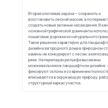
Вторая ключевая задача — сохранить и
восстановить лесной массив, а по периме
создать новые зеленые насаждения. В ка
основной графической доминанты исполь
пошаговые дорожки из натурального грани
Такое решение характерно для ландшафт
дизайна загородного дома в природном ст
камень не конкурирует с лесом, а мягко ве
реке. На перепадах рельефа высажены
можжевельники в ландшафтном дизайне: 
фиксируют склоны и со временем полнос
вписываются в окружающую природу, рабо
структурный каркас участка.