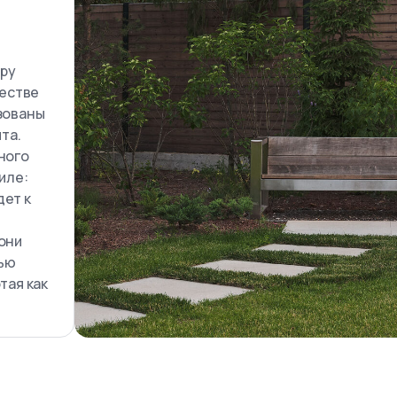
тру
честве
зованы
та.
ного
иле:
дет к
они
тью
тая как