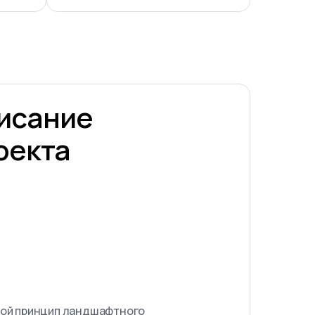
исание
оекта
ой принцип ландшафтного