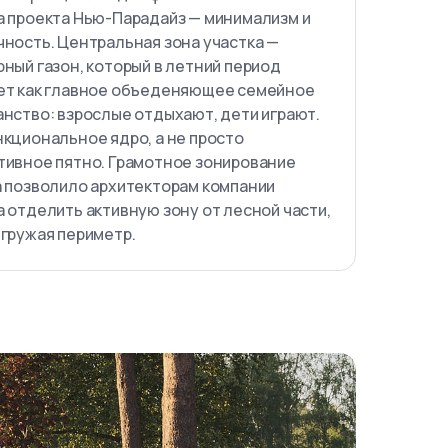
а проекта Нью-Парадайз — минимализм и
чность. Центральная зона участка —
ный газон, который в летний период
ет как главное объеденяющее семейное
нство: взрослые отдыхают, дети играют.
кциональное ядро, а не просто
тивное пятно. Грамотное зонирование
а позволило архитекторам компании
 отделить активную зону от лесной части,
егружая периметр.