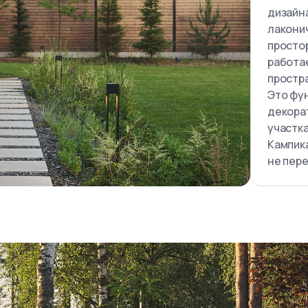
дизайн
лакони
простор
работа
простра
Это фун
декора
участк
Кампика
не пер