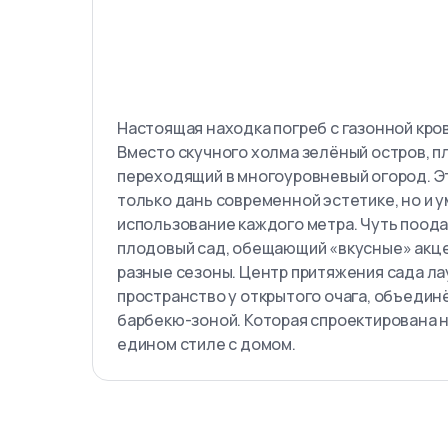
Настоящая находка погреб с газонной кро
Вместо скучного холма зелёный остров, п
переходящий в многоуровневый огород. Э
только дань современной эстетике, но и 
использование каждого метра. Чуть поод
плодовый сад, обещающий «вкусные» акц
разные сезоны. Центр притяжения сада л
пространство у открытого очага, объедин
барбекю-зоной. Которая спроектирована н
едином стиле с домом.