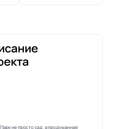
исание
оекта
Парк не просто сад, а продуманная