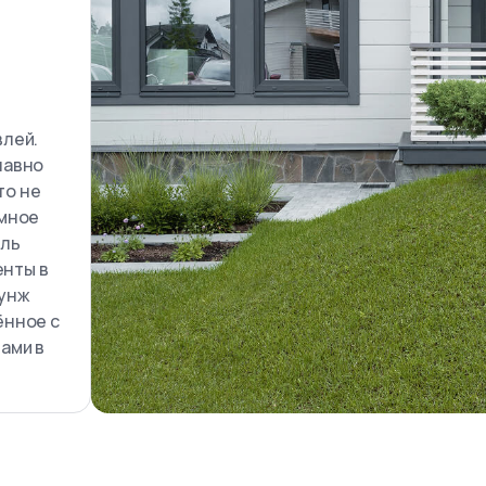
влей.
лавно
то не
умное
аль
енты в
аунж
ённое с
ами в