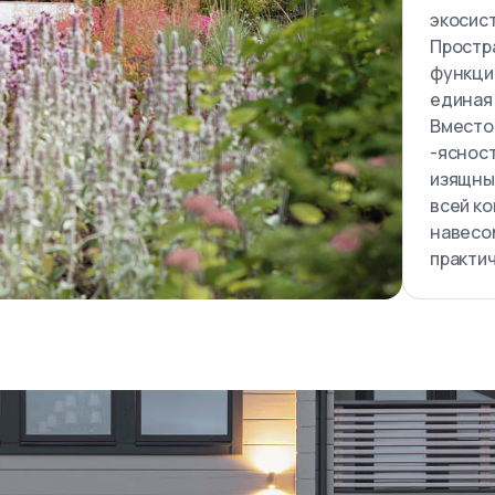
экосис
Простр
функци
единая
Вместо 
-ясност
изящны
всей ко
навесо
практи