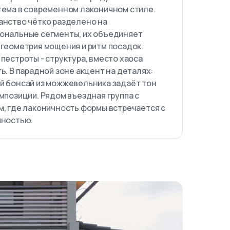
тема в современном лаконичном стиле.
анство чётко разделено на
ональные сегменты, их объединяет
 геометрия мощения и ритм посадок.
пестроты - структура, вместо хаоса
ь. В парадной зоне акцент на деталях:
й бонсай из можжевельника задаёт тон
мпозиции. Рядом въездная группа с
м, где лаконичность формы встречается с
чностью.