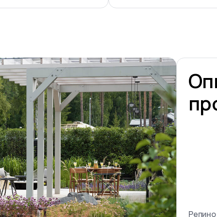
Оп
пр
Репино 