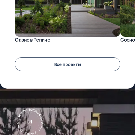
Оазис в Репино
Сосно
Все проекты