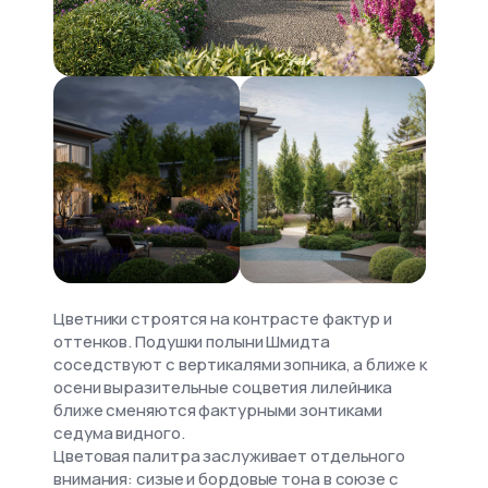
Цветники строятся на контрасте фактур и
оттенков. Подушки полыни Шмидта
соседствуют с вертикалями зопника, а ближе к
осени выразительные соцветия лилейника
ближе сменяются фактурными зонтиками
седума видного.
Цветовая палитра заслуживает отдельного
внимания: сизые и бордовые тона в союзе с