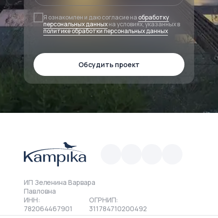
Я ознакомлен и даю согласие на
обработку
персональных данных
на условиях, указанных в
политике обработки персональных данных
Обсудить проект
ИП Зеленина Варвара
Павловна
ИНН:
ОГРНИП:
782064467901
311784710200492