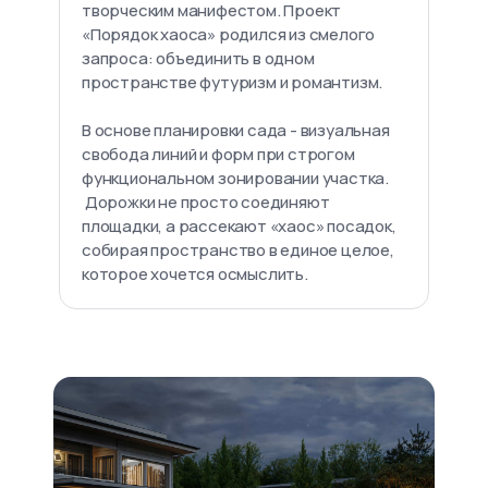
творческим манифестом. Проект
«Порядок хаоса» родился из смелого
запроса: объединить в одном
пространстве футуризм и романтизм.
В основе планировки сада - визуальная
свобода линий и форм при строгом
функциональном зонировании участка.
Дорожки не просто соединяют
площадки, а рассекают «хаос» посадок,
собирая пространство в единое целое,
которое хочется осмыслить.